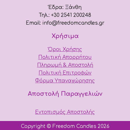
πολλαπλές
πολλαπλές
Έδρα: Ξάνθη
στη
παραλλαγές.
παραλλαγές.
Τηλ.: +30 2541 200248
σελίδα
Οι
Οι
Email: info@freedomcandles.gr
του
επιλογές
επιλογές
προϊόντος
Χρήσιμα
μπορούν
μπορούν
να
να
Όροι Χρήσης
επιλεγούν
επιλεγούν
Πολιτική Απορρήτου
στη
στη
Πληρωμή & Αποστολή
σελίδα
σελίδα
Πολιτική Επιτροφών
του
του
Φόρμα Υπαναχώρησης
προϊόντος
προϊόντος
Αποστολή Παραγγελιών
Εντοπισμός Αποστολής
Copyright © Freedom Candles 2026