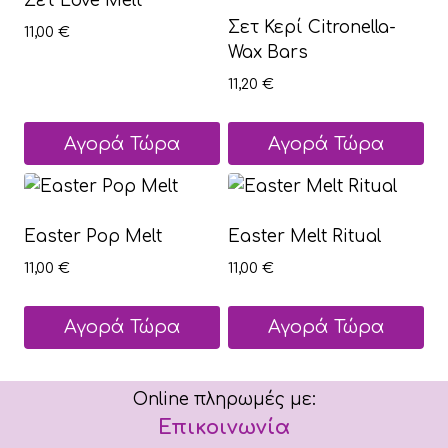
Σετ Love Melt
Σετ Κερί Citronella-
11,00
€
Wax Bars
11,20
€
Αγορά Τώρα
Αγορά Τώρα
Αυτό
το
προϊόν
Easter Pop Melt
Easter Melt Ritual
έχει
11,00
€
11,00
€
πολλαπλές
παραλλαγές.
Αγορά Τώρα
Αγορά Τώρα
Οι
Αυτό
Αυτό
επιλογές
το
το
μπορούν
Online πληρωμές με:
προϊόν
προϊόν
να
Επικοινωνία
έχει
έχει
επιλεγούν