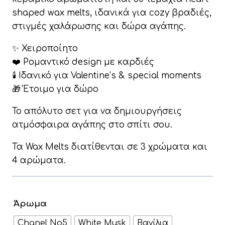
shaped wax melts, ιδανικά για cozy βραδιές,
στιγμές χαλάρωσης και δώρα αγάπης.
✨ Χειροποίητο
❤️ Ρομαντικό design με καρδιές
🕯️ Ιδανικό για Valentine’s & special moments
🎁 Έτοιμο για δώρο
Το απόλυτο σετ για να δημιουργήσεις
ατμόσφαιρα αγάπης στο σπίτι σου.
Τα Wax Melts διατίθενται σε 3 χρώματα και
4 αρώματα.
Άρωμα
Chanel No5
White Musk
Βανίλια