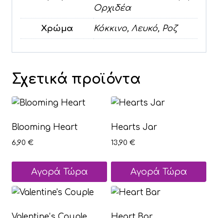
Ορχιδέα
Χρώμα
Κόκκινο, Λευκό, Ροζ
Σχετικά προϊόντα
Blooming Heart
Hearts Jar
6,90
€
13,90
€
Αγορά Τώρα
Αγορά Τώρα
Αυτό
Αυτό
το
το
προϊόν
προϊόν
Valentine’s Couple
Heart Bar