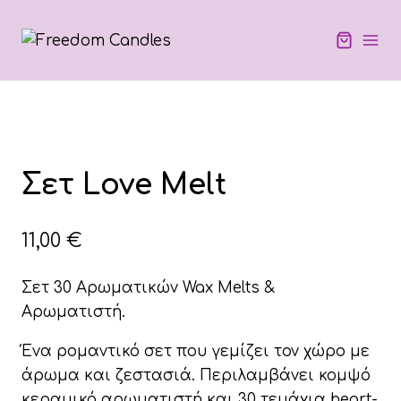
Skip
to
content
Σετ Love Melt
11,00
€
Σετ 30 Αρωματικών Wax Melts &
Αρωματιστή.
Ένα ρομαντικό σετ που γεμίζει τον χώρο με
άρωμα και ζεστασιά. Περιλαμβάνει κομψό
κεραμικό αρωματιστή και 30 τεμάχια heart-