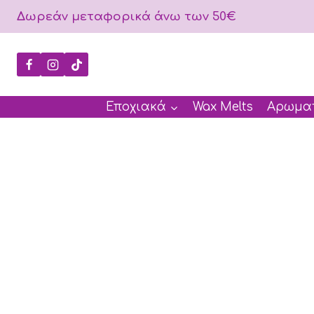
Skip
Δωρεάν μεταφορικά άνω των 50€
to
content
Εποχιακά
Wax Melts
Αρωματ