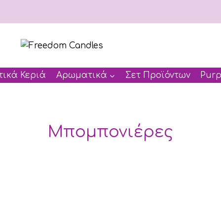
ικά Κεριά
Αρωματικά
Σετ Προϊόντων
Purp
Μπομπονιέρες