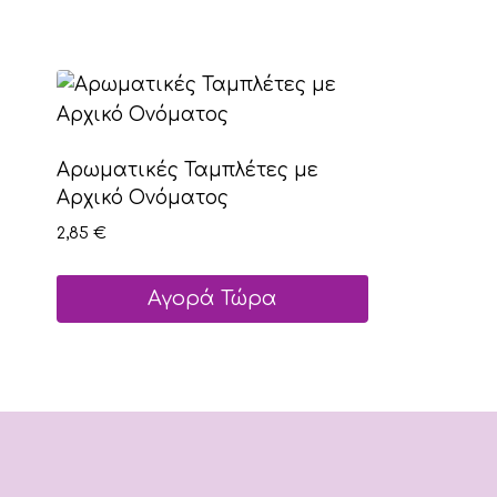
Αρωματικές Ταμπλέτες με
Αρχικό Ονόματος
2,85
€
Αγορά Τώρα
Αυτό
το
προϊόν
έχει
πολλαπλές
παραλλαγές.