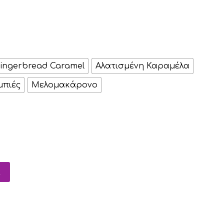
ingerbread Caramel
Αλατισμένη Καραμέλα
μπιές
Μελομακάρονο
α