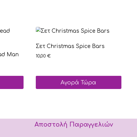
Σετ Christmas Spice Bars
ead Man
10,00
€
Αγορά Τώρα
Αυτό
το
προϊόν
έχει
Αποστολή Παραγγελιών
πολλαπλές
παραλλαγές.