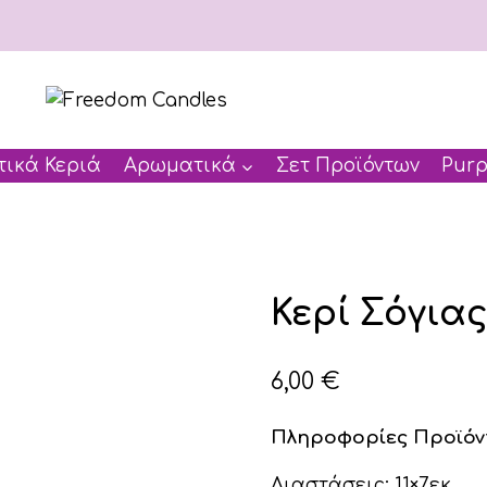
ικά Κεριά
Αρωματικά
Σετ Προϊόντων
Purp
Κερί Σόγια
6,00
€
Πληροφορίες Προϊόν
Διαστάσεις: 11×7εκ.