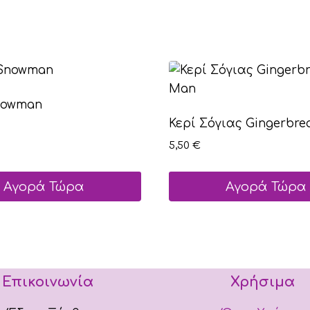
nowman
Κερί Σόγιας Gingerbr
5,50
€
Αγορά Τώρα
Αγορά Τώρα
Αυτό
το
προϊόν
έχει
Επικοινωνία
Χρήσιμα
ές
πολλαπλές
γές.
παραλλαγές.