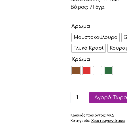
Βάρος: 71.5γρ.
Άρωμα
Μουστοκούλουρο
G
Γλυκό Κρασί
Κουρα
Χρώμα
Κερί
Αγορά Τώρ
Σόγιας
Ελαφάκι
Κωδικός προϊόντος:
Μ/Δ
ποσότητα
Κατηγορία:
Χριστουγεννιάτικα