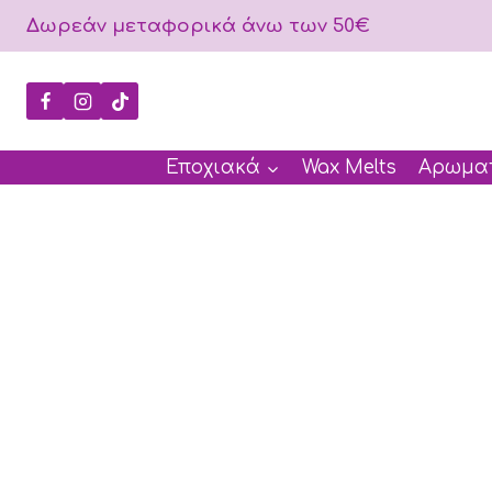
Skip
Δωρεάν μεταφορικά άνω των 50€
to
content
Εποχιακά
Wax Melts
Αρωματ